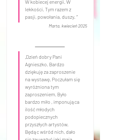
W kobiecej energii. W 
lekkości. Tym razem z 
pasji, powołania, duszy. 
”
Marta, kwiecień 2025
„
Dzień dobry Pani 
Agnieszko. Bardzo 
dziękuję za zaproszenie 
na wystawę. Poczułam się 
wyróżniona tym 
zaproszeniem. Było 
bardzo miło , imponująca 
ilość młodych 
podopiecznych 
przyszłych artystów. 
Będąc wśród nich, dało 
się zauważyć jaki mają 