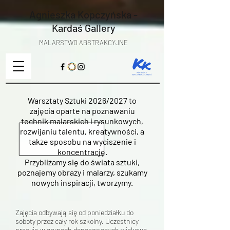
Agnieszka Kopczyńska -
Kardaś
Gallery
MALARSTWO ABSTRAKCYJNE
Warsztaty Sztuki 2026/2027 to
zajęcia oparte na poznawaniu
technik malarskich i rysunkowych,
rozwijaniu talentu, kreatywności, a
także sposobu na wyciszenie i
koncentrację.
Przybliżamy się do świata sztuki,
poznajemy obrazy i malarzy, szukamy
nowych inspiracji, tworzymy.
Zajęcia odbywają się od poniedziałku do
soboty przez cały rok szkolny. Uczestnicy
pracują w grupach dopasowanych wiekowo,