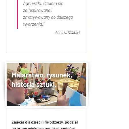
Agnieszki. Czułam się 
zainspirowana i 
zmotywowany do dalszego 
tworzenia.”
Anna 6.12.2024
Malarstwo, rysunek,
historia sztuki.
Zajęcia dla dzieci i młodzieży, podział
na grupy wiekowe podczas zapisów,