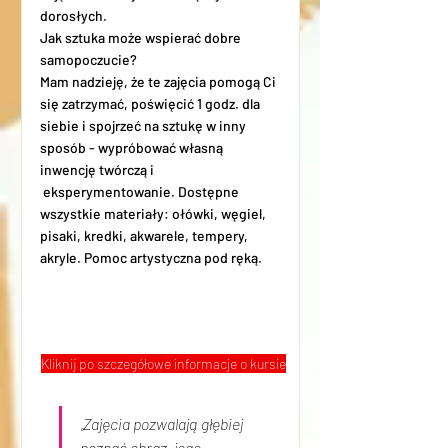
dorosłych.
Jak sztuka może wspierać dobre
samopoczucie?
Mam nadzieję, że te zajęcia pomogą Ci
się zatrzymać, poświęcić 1 godz. dla
siebie i spojrzeć na sztukę w inny
sposób - wypróbować własną
inwencję twórczą i
eksperymentowanie. Dostępne
wszystkie materiały: ołówki, węgiel,
pisaki, kredki, akwarele, tempery,
akryle. Pomoc artystyczna pod ręką.
Kliknij po szczegółowe informacje o kursie
„Zajęcia pozwalają głębiej 
poznać obraz, jego 