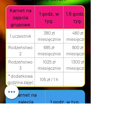
Karnet na
1 godz. w
1,5 godz. w
zajęcia
tyg.
tyg.
grupowe
380 zł
480 zł
1 uczestnik
miesięcznie
miesięcznie
Rodzeństwo
685 zł
900 zł
2
miesięcznie
miesięcznie
Rodzeństwo
1025 zł
1300 zł
3
miesięcznie
miesięcznie
* dodatkowa
105 zł / 1 h
godzina zajęć
do karnetu
Karnet na
zajęcia
1 godz. w tyg.
indywidualne
1 uczestnik
420 zł miesięcznie