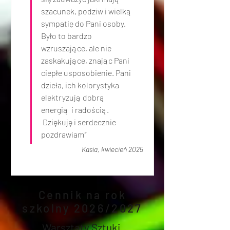
szacunek, podziw i wielką 
sympatię do Pani osoby. 
Było to bardzo 
wzruszające, ale nie 
zaskakujące, znając Pani 
ciepłe usposobienie. Pani 
dzieła, ich kolorystyka 
elektryzują dobrą 
energią  i radością.  
 Dziękuję i serdecznie 
pozdrawiam
”
Kasia, kwiecień 2025
Cennik
na rok
szkolny 20
26/2027
Warsztaty Sztuki