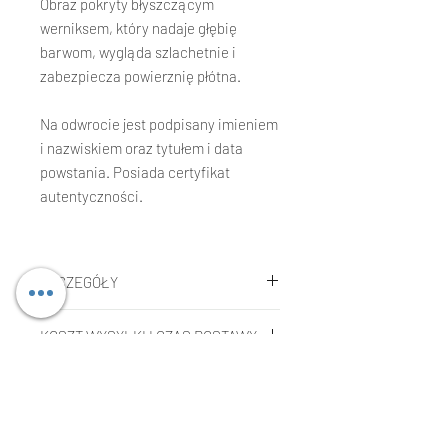
Obraz pokryty błyszczącym
werniksem, który nadaje głębię
barwom, wygląda szlachetnie i
zabezpiecza powierznię płótna.
Na odwrocie jest podpisany imieniem
i nazwiskiem oraz tytułem i data
powstania. Posiada certyfikat
autentyczności.
SZCZEGÓŁY
Agnieszka Kopczynska-Kardaś
KOSZT WYSYŁKI I CZAS DOSTAWY
Technika:
Fotografia, kolaż, żywica
na płótnie.
Koszt wysyłki
Rozmiar:
50 x 50 x 3 cm
REKLAMACJE LUB ZWROTY
Koszt jest wliczony w cenę
Rok:
2021
kupowanego dzieła w przypadku
Składanie reklamacji:
wysyłki na terenie Unii Europejskiej.