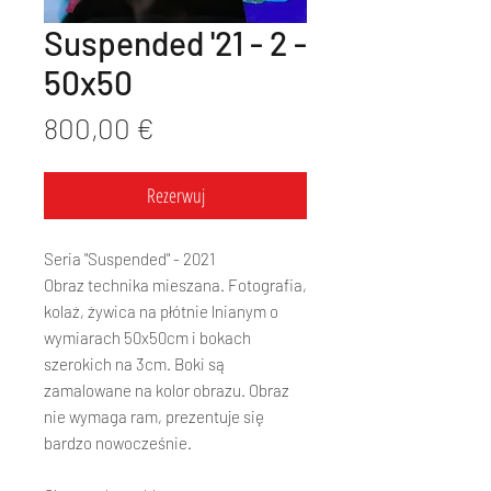
Suspended '21 - 2 -
50x50
Cena
800,00 €
Rezerwuj
Seria "Suspended" - 2021
Obraz technika mieszana. Fotografia,
kolaż, żywica na płótnie lnianym o
wymiarach 50x50cm i bokach
szerokich na 3cm. Boki są
zamalowane na kolor obrazu. Obraz
nie wymaga ram, prezentuje się
bardzo nowocześnie.