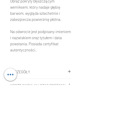
Obraz pokryty błyszczącym
werniksem, który nadaje głębię
barwom, wygląda szlachetnie i
zabezpiecza powierznię płótna.
Na odwrocie jest podpisany imieniem
i nazwiskiem oraz tytułem i data
powstania. Posiada certyfikat
autentyczności.
SZCZEGÓŁY
Agnieszka Kopczynska-Kardaś
KOSZT WYSYŁKI I CZAS DOSTAWY
Technika:
Fotografia, kolaż, żywica
na płótnie.
Koszt wysyłki
Rozmiar:
80 x 80 x 3 cm
REKLAMACJE LUB ZWROTY
Koszt jest wliczony w cenę
Rok:
2021
kupowanego dzieła w przypadku
Składanie reklamacji:
wysyłki na terenie Unii Europejskiej.