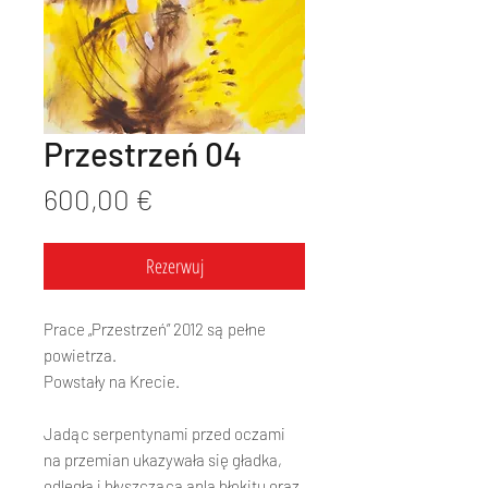
Przestrzeń 04
Cena
600,00 €
Rezerwuj
Prace „Przestrzeń” 2012 są pełne
powietrza.
Powstały na Krecie.
Jadąc serpentynami przed oczami
na przemian ukazywała się gładka,
odległa i błyszcząca apla błękitu oraz