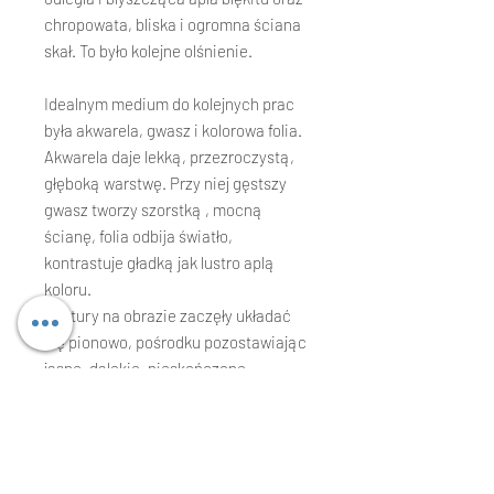
chropowata, bliska i ogromna ściana
skał. To było kolejne olśnienie.
Idealnym medium do kolejnych prac
była akwarela, gwasz i kolorowa folia.
Akwarela daje lekką, przezroczystą,
głęboką warstwę. Przy niej gęstszy
gwasz tworzy szorstką , mocną
ścianę, folia odbija światło,
kontrastuje gładką jak lustro aplą
koloru.
Faktury na obrazie zaczęły układać
się pionowo, pośrodku pozostawiając
jasne, dalekie, nieskończone
przejście. Ciężkie i płaskie elementy
pozostały z boku lub niespodziewanie
przecinały środek.