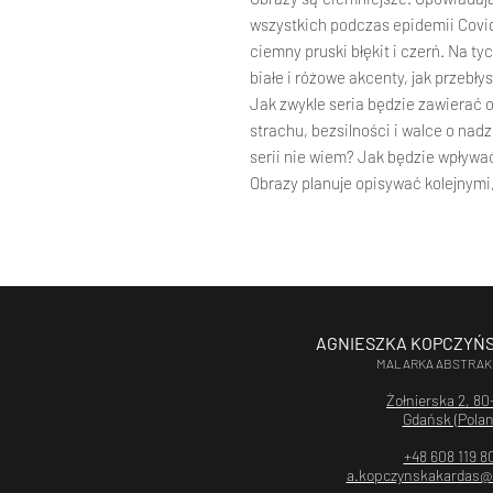
wszystkich podczas epidemii Covid
ciemny pruski błękit i czerń. Na ty
białe i różowe akcenty, jak przebł
Jak zwykle seria będzie zawierać 
strachu, bezsilności i walce o nad
serii nie wiem? Jak będzie wpływa
Obrazy planuje opisywać kolejnymi
AGNIESZKA KOPCZYŃ
MALARKA ABSTRAK
Żołnierska 2, 80
Gdańsk (Polan
+48 608 119 8
a.kopczynskakardas@