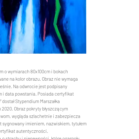
do siedziby firmy. S
rozpatrzenie reklama
Czas dostawy
PROCEDURA ROZPA
Całkowity czas reali
Reklamacje Klient p
nie powinien przekro
formie pisemnej lub 
daty wpłynięcia zapł
Agnieszka Kopczyńs
przypadkach, jeżeli 
ul.Żołnierska 2
się dłuższy niż 14 dni
80-156 Gdańsk
aby poinformować o o
a.kopczynskakarda
Klient może skorzyst
Sklepie, ale nie jest
nym o wymiarach 80x100cm i bokach
reklamacji. Formular
wane na kolor obrazu. Obraz nie wymaga
W przypadku stwi
eśnie. Na odwrocie jest podpisany
jest naruszona, d
 i data powstania. Posiada certyfikat
Klient powinien ni
0" dostał Stypendium Marszałka
7 dni od dnia odbi
 2020. Obraz pokryty błyszczącym
Sprzedawcy. Taki
rwom, wygląda szlachetnie i zabezpiecza
roszczeń od przew
st sygnowany imieniem, nazwiskiem, tytułem
rozpatrzenia rek
ertyfikat autentyczności.
Reklamacja powin
problemu i żądani
 o strachu i niepewności, które ogarnęły