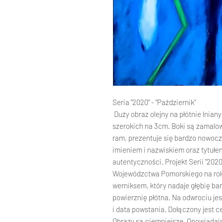
Seria "2020" - "Październik"
Duży obraz olejny na płótnie lnia
szerokich na 3cm. Boki są zamalo
ram, prezentuje się bardzo nowocz
imieniem i nazwiskiem oraz tytułem
autentyczności. Projekt Serii "202
Wojewódzctwa Pomorskiego na rok
werniksem, który nadaje głębię ba
powierznię płótna. Na odwrociu je
i data powstania. Dołączony jest c
Obrazy są ciemniejsze. Opowiadają