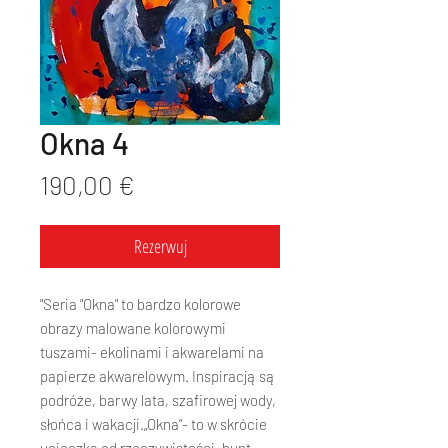
Okna 4
Cena
190,00 €
Rezerwuj
"Seria "Okna" to bardzo kolorowe
obrazy malowane kolorowymi
tuszami- ekolinami i akwarelami na
papierze akwarelowym. Inspiracją są
podróże, barwy lata, szafirowej wody,
słońca i wakacji.„Okna”- to w skrócie