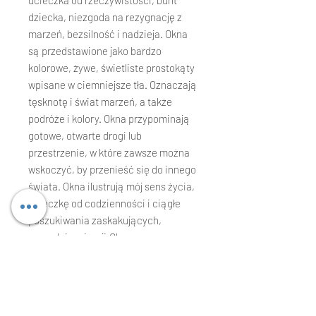
ucieczka od rzeczywistości, bunt
dziecka, niezgoda na rezygnację z
marzeń, bezsilność i nadzieja. Okna
są przedstawione jako bardzo
kolorowe, żywe, świetliste prostokąty
wpisane w ciemniejsze tła. Oznaczają
tęsknotę i świat marzeń, a także
podróże i kolory. Okna przypominają
gotowe, otwarte drogi lub
przestrzenie, w które zawsze można
wskoczyć, by przenieść się do innego
świata. Okna ilustrują mój sens życia,
ucieczkę od codzienności i ciągłe
poszukiwania zaskakujących,
nowych inspiracji.Okna są zawsze w
mojej pamięci, przypominają o
otwartej przestrzeni, kolorach,
mobilizują do działania, pilnują, żeby
nie porzucić marzeń.