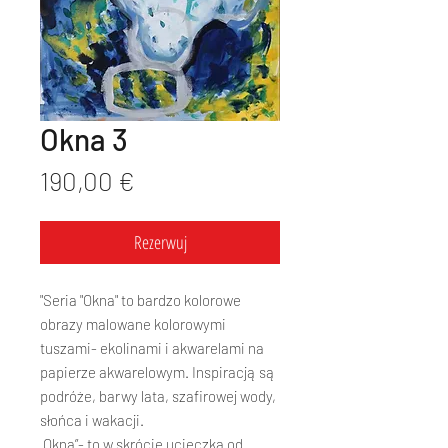
Okna 3
Cena
190,00 €
Rezerwuj
"Seria "Okna" to bardzo kolorowe
obrazy malowane kolorowymi
tuszami- ekolinami i akwarelami na
papierze akwarelowym. Inspiracją są
podróże, barwy lata, szafirowej wody,
słońca i wakacji.
„Okna”- to w skrócie ucieczka od