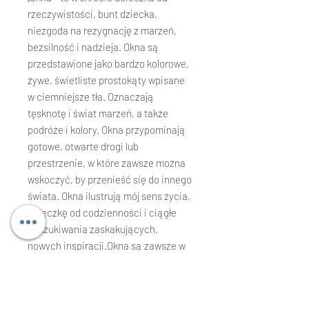
rzeczywistości, bunt dziecka,
niezgoda na rezygnację z marzeń,
bezsilność i nadzieja. Okna są
przedstawione jako bardzo kolorowe,
żywe, świetliste prostokąty wpisane
w ciemniejsze tła. Oznaczają
tęsknotę i świat marzeń, a także
podróże i kolory. Okna przypominają
gotowe, otwarte drogi lub
przestrzenie, w które zawsze można
wskoczyć, by przenieść się do innego
świata. Okna ilustrują mój sens życia,
ucieczkę od codzienności i ciągłe
poszukiwania zaskakujących,
nowych inspiracji.Okna są zawsze w
mojej pamięci, przypominają o
otwartej przestrzeni, kolorach,
mobilizują do działania, pilnują, żeby