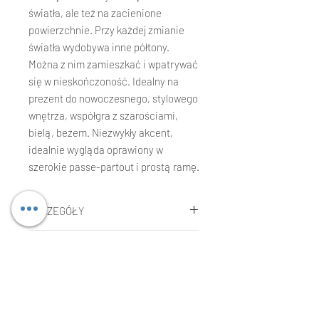
światła, ale też na zacienione
powierzchnie. Przy każdej zmianie
światła wydobywa inne półtony.
Można z nim zamieszkać i wpatrywać
się w nieskończoność. Idealny na
prezent do nowoczesnego, stylowego
wnętrza, współgra z szarościami,
bielą, beżem. Niezwykły akcent,
idealnie wygląda oprawiony w
szerokie passe-partout i prostą ramę.
SZCZEGÓŁY
Agnieszka Kopczynska-Kardaś
KOSZT WYSYŁKI I CZAS DOSTAWY
Technika:
gwasz, tempera, pastele
olejne
Koszt wysyłki
Rozmiar:
30 x 40 cm
REKLAMACJE LUB ZWROTY
Koszt jest wliczony w cenę
Rok:
2004
kupowanego dzieła w przypadku
Składanie reklamacji: