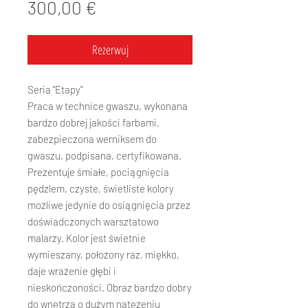
Cena
300,00 €
Rezerwuj
Seria "Etapy"
Praca w technice gwaszu, wykonana
bardzo dobrej jakości farbami,
zabezpieczona werniksem do
gwaszu, podpisana, certyfikowana.
Prezentuje śmiałe, pociągnięcia
pędzlem, czyste, świetliste kolory
możliwe jedynie do osiągnięcia przez
doświadczonych warsztatowo
malarzy. Kolor jest świetnie
wymieszany, położony raz, miękko,
daje wrażenie głębi i
nieskończoności. Obraz bardzo dobry
do wnętrza o dużym natężeniu