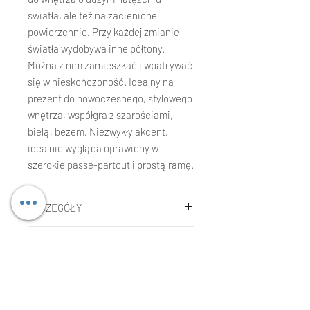
światła, ale też na zacienione
powierzchnie. Przy każdej zmianie
światła wydobywa inne półtony.
Można z nim zamieszkać i wpatrywać
się w nieskończoność. Idealny na
prezent do nowoczesnego, stylowego
wnętrza, współgra z szarościami,
bielą, beżem. Niezwykły akcent,
idealnie wygląda oprawiony w
szerokie passe-partout i prostą ramę.
SZCZEGÓŁY
Agnieszka Kopczynska-Kardaś
KOSZT WYSYŁKI I CZAS DOSTAWY
Technika:
gwasz, tempera, pastele
olejne
Koszt wysyłki
Rozmiar:
30 x 40 cm
REKLAMACJE LUB ZWROTY
Koszt jest wliczony w cenę
Rok:
2004
kupowanego dzieła w przypadku
Składanie reklamacji: