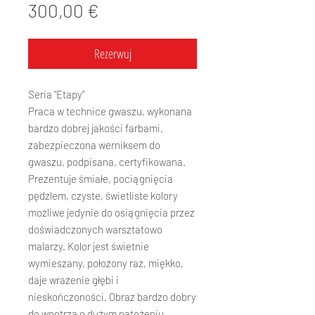
Cena
300,00 €
Rezerwuj
Seria "Etapy"
Praca w technice gwaszu, wykonana
bardzo dobrej jakości farbami,
zabezpieczona werniksem do
gwaszu, podpisana, certyfikowana.
Prezentuje śmiałe, pociągnięcia
pędzlem, czyste, świetliste kolory
możliwe jedynie do osiągnięcia przez
doświadczonych warsztatowo
malarzy. Kolor jest świetnie
wymieszany, położony raz, miękko,
daje wrażenie głębi i
nieskończoności. Obraz bardzo dobry
do wnętrza o dużym natężeniu