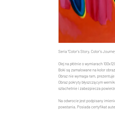
Seria "Color's Story, Color's Journe
Olej na płótnie o wymiarach 100x1
Boki są zamalowane na kolor obraz
Obraz nie wymaga ram, prezentuje
Obraz pokryty błyszczącym wernik
szlachetnie i zabezpiecza powierzn
Na odwrocie jest podpisany imieni
powstania. Posiada certyfikat aut