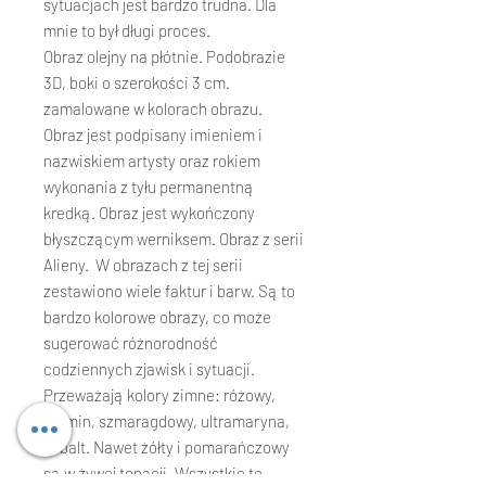
sytuacjach jest bardzo trudna. Dla
mnie to był długi proces.
Obraz olejny na płótnie. Podobrazie
3D, boki o szerokości 3 cm.
zamalowane w kolorach obrazu.
Obraz jest podpisany imieniem i
nazwiskiem artysty oraz rokiem
wykonania z tyłu permanentną
kredką. Obraz jest wykończony
błyszczącym werniksem. Obraz z serii
Alieny. W obrazach z tej serii
zestawiono wiele faktur i barw. Są to
bardzo kolorowe obrazy, co może
sugerować różnorodność
codziennych zjawisk i sytuacji.
Przeważają kolory zimne: różowy,
karmin, szmaragdowy, ultramaryna,
kobalt. Nawet żółty i pomarańczowy
są w żywej tonacji. Wszystkie te