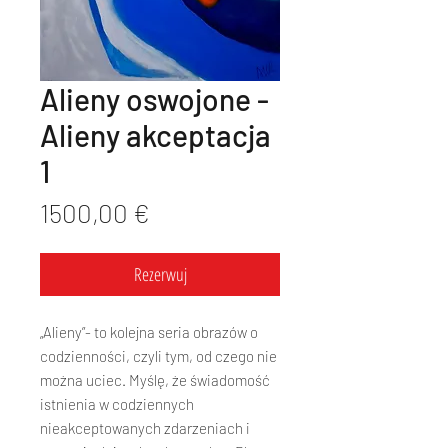
Alieny oswojone -
Alieny akceptacja
1
Cena
1500,00 €
Rezerwuj
„Alieny”- to kolejna seria obrazów o
codzienności, czyli tym, od czego nie
można uciec. Myślę, że świadomość
istnienia w codziennych
nieakceptowanych zdarzeniach i