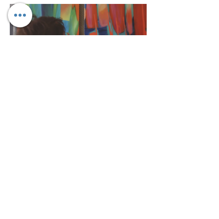
Teatr Mostownia
 | 
Trójmiasto.pl
Udostępnij to wydarzenie
©
2016 - 2025
Agnieszka Kopczyńska - Kardaś Galler
y by
AffirmativeSis